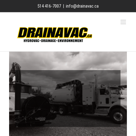
Skip
514 416-7007
|
info@drainavac.ca
to
content