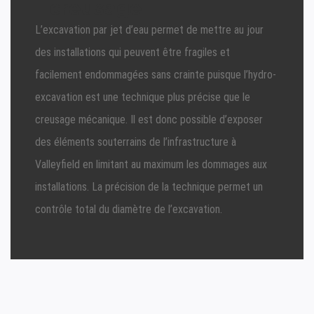
creusage
L’excavation par jet d’eau permet de mettre au jour
des installations qui peuvent être fragiles et
facilement endommagées sans crainte puisque l’hydro-
excavation est une technique plus précise que le
creusage mécanique. Il est donc possible d’exposer
des éléments souterrains de l’infrastructure à
Valleyfield en limitant au maximum les dommages aux
installations. La précision de la technique permet un
contrôle total du diamètre de l’excavation.