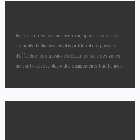
Accès à des lieux
d’excavation restreints
En utilisant des camions hydrovac spécialisés et des
appareils de dimensions plus petites, il est possible
d’effectuer des travaux d’excavation dans des zones
qui sont inaccessibles à des équipements traditionnels.
L’hydro-excavation est
une méthode
sécuritaire et