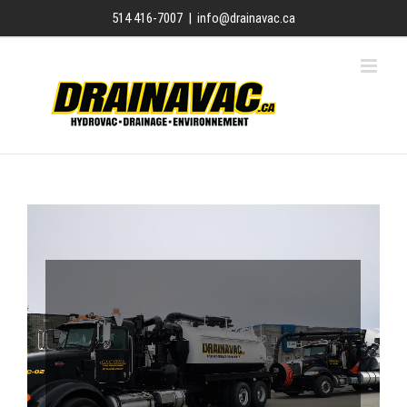
Skip
514 416-7007
|
info@drainavac.ca
to
content