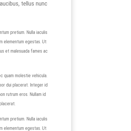
faucibus, tellus nunc
tum pretium. Nulla iaculis
tum elementum egestas. Ut
etus et malesuada fames ac
ec quam molestie vehicula.
or dui placerat. Integer id
 non rutrum eros. Nullam id
placerat.
tum pretium. Nulla iaculis
tum elementum egestas. Ut