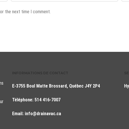
for the next time I comment.
INFORMATIONS DE CONTACT
SE
ns
E-3755 Boul Matte Brossard, Québec J4Y 2P4
Hy
Téléphone:
514 416-7007
ur
Email:
info@drainavac.ca