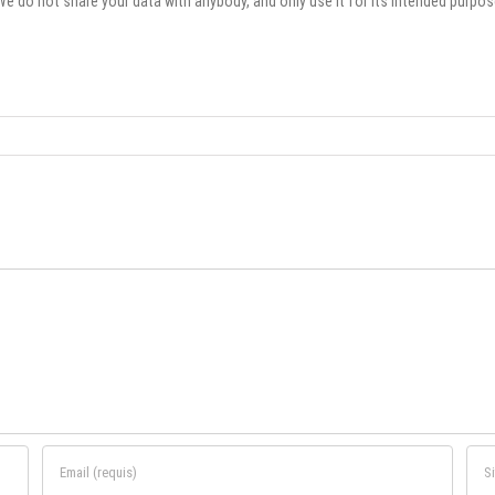
We do not share your data with anybody, and only use it for its intended purpos