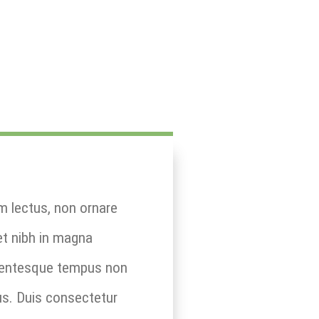
um lectus, non ornare
 et nibh in magna
llentesque tempus non
us. Duis consectetur