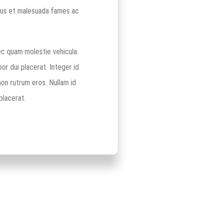
etus et malesuada fames ac
ec quam molestie vehicula.
or dui placerat. Integer id
 non rutrum eros. Nullam id
placerat.