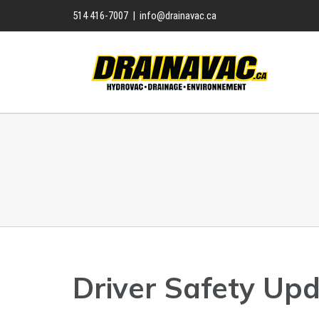
Skip
514 416-7007
|
info@drainavac.ca
to
content
Driver Safety Up