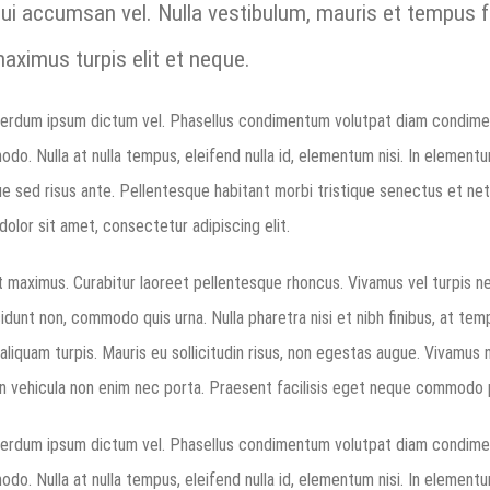
is dui accumsan vel. Nulla vestibulum, mauris et tempus 
ximus turpis elit et neque.
 interdum ipsum dictum vel. Phasellus condimentum volutpat diam condimen
do. Nulla at nulla tempus, eleifend nulla id, elementum nisi. In elemen
que sed risus ante. Pellentesque habitant morbi tristique senectus et n
olor sit amet, consectetur adipiscing elit.
 maximus. Curabitur laoreet pellentesque rhoncus. Vivamus vel turpis n
idunt non, commodo quis urna. Nulla pharetra nisi et nibh finibus, at temp
, aliquam turpis. Mauris eu sollicitudin risus, non egestas augue. Vivamus
na. In vehicula non enim nec porta. Praesent facilisis eget neque commodo 
 interdum ipsum dictum vel. Phasellus condimentum volutpat diam condimen
do. Nulla at nulla tempus, eleifend nulla id, elementum nisi. In elemen