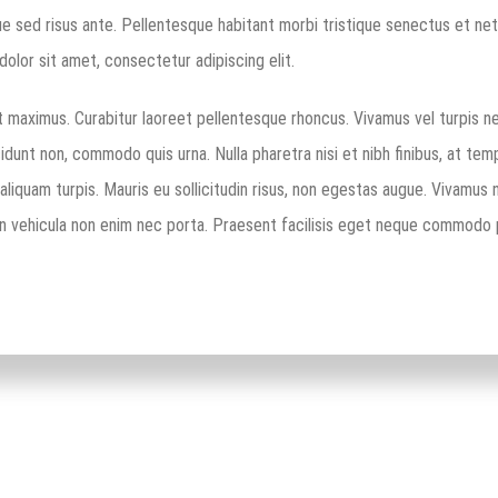
que sed risus ante. Pellentesque habitant morbi tristique senectus et n
olor sit amet, consectetur adipiscing elit.
 maximus. Curabitur laoreet pellentesque rhoncus. Vivamus vel turpis n
idunt non, commodo quis urna. Nulla pharetra nisi et nibh finibus, at temp
, aliquam turpis. Mauris eu sollicitudin risus, non egestas augue. Vivamus
na. In vehicula non enim nec porta. Praesent facilisis eget neque commodo 