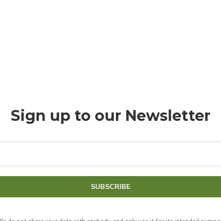
g to Drive Today
 your first driving lesson
Sign up to our Newsletter